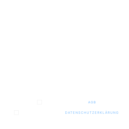
STRASSE / HAUSNUMMER
PLZ / ORT
E-MAIL-ADRESSE
TELEFONNUMMER
ICH AKZEPTIERE DIE
AGB
ICH AKZEPTIERE DIE
DATENSCHUTZERKLÄRUNG
Liebe Eltern,