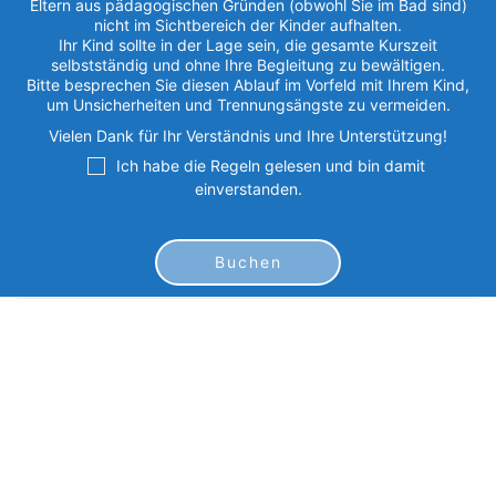
Eltern aus pädagogischen Gründen (obwohl Sie im Bad sind)
nicht im Sichtbereich der Kinder aufhalten.
Ihr Kind sollte in der Lage sein, die gesamte Kurszeit
selbstständig und ohne Ihre Begleitung zu bewältigen.
Bitte besprechen Sie diesen Ablauf im Vorfeld mit Ihrem Kind,
um Unsicherheiten und Trennungsängste zu vermeiden.
Vielen Dank für Ihr Verständnis und Ihre Unterstützung!
Ich habe die Regeln gelesen und bin damit
einverstanden.
Schwimmkurs für Anfänger
25.11..2026 - 18.12.2026 / 15:00 Uhr-15:45 Uhr
Mittwoch und Freitag
IHR NAME
DER NAME IHRES KINDES